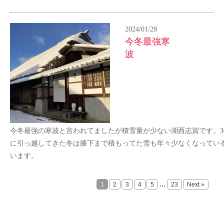
2024/01/28
今冬最強寒
波
今冬最強の寒波と言われてましたが積雪量が少ない湖西志賀です。3
に引っ越してきた冬は膝下まで積もってた雪も年々少なくなってい
います。
...
1
2
3
4
5
23
Next »