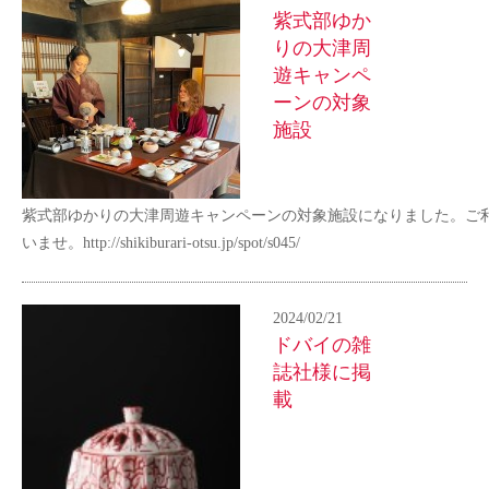
紫式部ゆか
りの大津周
遊キャンペ
ーンの対象
施設
紫式部ゆかりの大津周遊キャンペーンの対象施設になりました。ご
いませ。http://shikiburari-otsu.jp/spot/s045/
2024/02/21
ドバイの雑
誌社様に掲
載