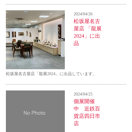
2024/04/26
松坂屋名古
屋店 「龍展
2024」に出
品
松坂屋名古屋店「龍展2024」に出品しています。
2024/04/25
個展開催
中 近鉄百
貨店四日市
店