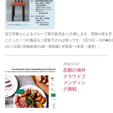
近江作家らによるグループ展示販売会 に出展します。渾身の技を尽
にたった一つの逸品をご高覧下されば幸いです。2月19日～24日■全
(日ノ出窯) 岩崎政雄(仏師・彫刻家) 伊原栄一(木芸・漆塗) ...
2024/11/13
念願の海外
クラウドフ
ァンディン
グ挑戦