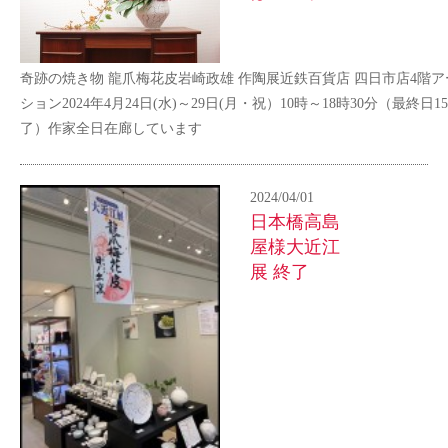
奇跡の焼き物 龍爪梅花皮岩崎政雄 作陶展近鉄百貨店 四日市店4階
ション2024年4月24日(水)～29日(月・祝）10時～18時30分（最終日1
了）作家全日在廊しています
2024/04/01
日本橋高島
屋様大近江
展 終了