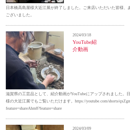
日本橋高島屋様大近江展が終了しました。ご来店いただいた皆様、
ございました。
2024/03/18
YouTube紹
介動画
滋賀県の工芸品として、紹介動画がYouTubeにアップされました。
様の大近江展でもご覧いただけます。https://youtube.com/shorts/qxZg
feature=shareAhm8?feature=share
2024/03/09