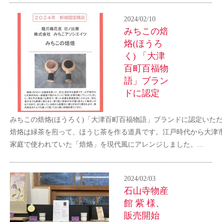
2024/02/10
みちこの焙
烙(ほうろ
く) 「大津
百町百福物
語」ブラン
ドに認定
みちこの焙烙(ほうろく)「大津百町百福物語」ブランドに認定いた
焙烙は緑茶を煎って、ほうじ茶を作る道具です。江戸時代から大津
家庭で使われていた「焙烙」を現代風にアレンジしました。...
2024/02/03
石山寺物産
館 紫 様、
販売開始