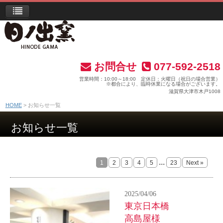
お問合せ
077-592-2518
営業時間：10:00～18:00 定休日：火曜日（祝日の場合営業）
※都合により、臨時休業になる場合がございます。
滋賀県大津市木戸1008
HOME
お知らせ一覧
お知らせ一覧
...
1
2
3
4
5
23
Next »
2025/04/06
東京日本橋
高島屋様