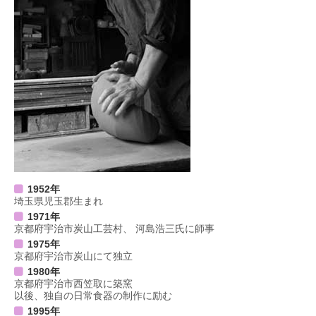
1952年
埼玉県児玉郡生まれ
1971年
京都府宇治市炭山工芸村、 河島浩三氏に師事
1975年
京都府宇治市炭山にて独立
1980年
京都府宇治市西笠取に築窯
以後、独自の日常食器の制作に励む
1995年