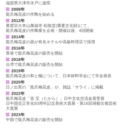
滋賀県大津市木戸に築窯
2008年
龍爪梅花皮の作陶を始める
2012年
黄檗宗大本山萬福寺 松陰堂(重要文化財)にて、
龍爪梅花皮の作陶展を企画・開催以後、4回開催
2014年
龍爪梅花皮の器が有名ホテルや高級料理店で採用
2016年
香港で龍爪梅花皮の販売を開始
2018年
台湾で龍爪梅花皮の販売を開始
2019年
龍爪梅花皮の和と極について、日本材料学会にて学会発表
2020年
日ノ出窯の「龍爪梅花皮」が、雑誌「サライ」に掲載
2022年
龍爪梅花皮「壺 宝（たから）」日中文化交流金賞受賞
日中国交正常化50周年記念美術大賞展・第16回湖都古都芸術
大賞展
2023年
中国で龍爪梅花皮の販売を開始