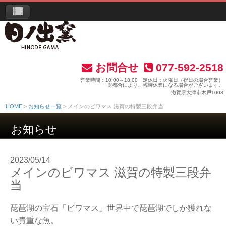
お問合せ
077-592-2518
営業時間：10:00～18:00 定休日：火曜日（祝日の場合営業）
※都合により、臨時休業になる場合がございます。
滋賀県大津市木戸1008
HOME
お知らせ一覧
メインのビワマス 滋賀の特製三段弁当
お知らせ
2023/05/14
メインのビワマス 滋賀の特製三段弁
当
琵琶湖の宝石「ビワマス」世界中で琵琶湖でしか獲れな
い貴重な魚。