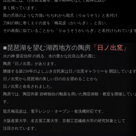
琵琶湖には、竹生島宝厳寺、藤ヶ崎神社などで龍神伝説が
多く残っています。
龍の爪痕のような力強いちぢれから龍爪（りゅうそう）と名付け、
刀剣の柄に巻くエイの皮を「梅花皮（かいらぎ）」と言い、
その表面に似ていることから「りゅうそうかいらぎ」と名付けられていま
■琵琶湖を望む湖西地方の陶房
「日ノ出窯」
火の神 愛宕信仰 の残る、水の豊かな比良山系の麓に
陶房『日ノ出窯』があります。
隣接する築250年のよしぶき古民家は日ノ出窯ギャラリーを 開設していま
日ノ出窯から琵琶湖の美しい日の出を望めることから
日ノ出窯と命名されました。
陶房では、陶芸作家 岩崎独自の釉薬を用いた陶芸体験・教室を開催してい
す。
龍爪梅花皮は、電子レンジ・オーブン・食洗機対応です。
大阪産業大学、名古屋工業大学、京都工芸繊維大学の研究対象として
注目されています。