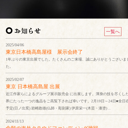
一覧へ
2025/04/06
東京日本橋高島屋様 展示会終了
1年ぶりの東京出展でした。たくさんのご来場、誠にありがとうございま
た。
2025/02/07
東京 日本橋高島屋 出展
近江作家らによるグループ展示販売会 に出展します。渾身の技を尽くし
界にたった一つの逸品をご高覧下されば幸いです。2月19日～24日■全日
予定(日ノ出窯) 岩崎政雄(仏師・彫刻家) 伊原栄一(木芸・漆塗) ...
2024/11/13