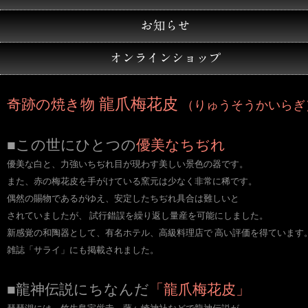
龍爪梅花皮
奇跡の焼き物
（りゅうそうかいらぎ
■この世にひとつの
優美なちぢれ
優美な白と、力強いちぢれ目が現わす美しい景色の器です。
また、赤の梅花皮を手がけている窯元は少なく非常に稀です。
偶然の賜物であるがゆえ、安定したちぢれ具合は難しいと
されていましたが、 試行錯誤を繰り返し量産を可能にしました。
新感覚の和陶器として、有名ホテル、高級料理店で 高い評価を得ています
雑誌「サライ」にも掲載されました。
■龍神伝説にちなんだ
「龍爪梅花皮」