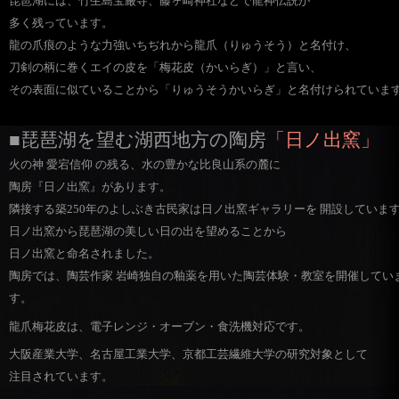
琵琶湖には、竹生島宝厳寺、藤ヶ崎神社などで龍神伝説が
多く残っています。
龍の爪痕のような力強いちぢれから龍爪（りゅうそう）と名付け、
刀剣の柄に巻くエイの皮を「梅花皮（かいらぎ）」と言い、
その表面に似ていることから「りゅうそうかいらぎ」と名付けられていま
■琵琶湖を望む湖西地方の陶房
「日ノ出窯」
火の神 愛宕信仰 の残る、水の豊かな比良山系の麓に
陶房『日ノ出窯』があります。
隣接する築250年のよしぶき古民家は日ノ出窯ギャラリーを 開設していま
日ノ出窯から琵琶湖の美しい日の出を望めることから
日ノ出窯と命名されました。
陶房では、陶芸作家 岩崎独自の釉薬を用いた陶芸体験・教室を開催してい
す。
龍爪梅花皮は、電子レンジ・オーブン・食洗機対応です。
大阪産業大学、名古屋工業大学、京都工芸繊維大学の研究対象として
注目されています。